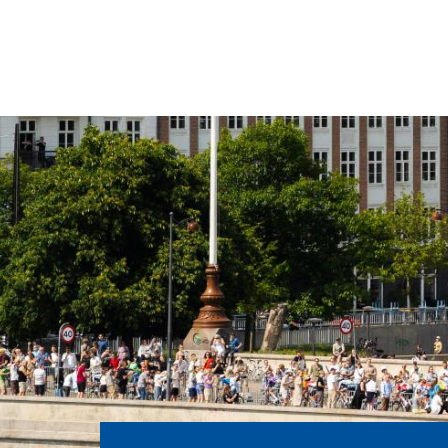
Primær
Gå
til
navigat
hovedindhold
Cykelfest