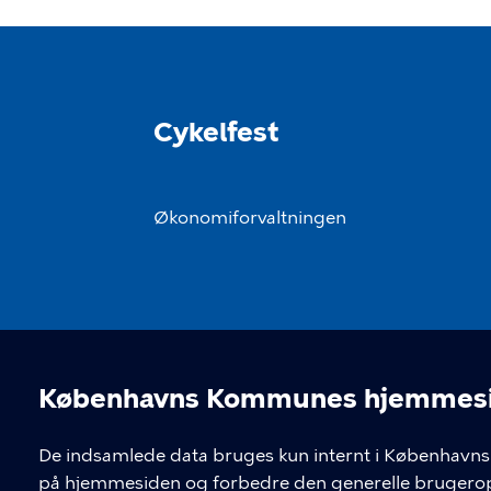
Cykelfest
Økonomiforvaltningen
KONTAKT
LINK
Københavns Kommunes hjemmesid
Rådhuspladsen 1
T
Cookieindstil
presse.okf@kk.dk
De indsamlede data bruges kun internt i Københavns 
C
på hjemmesiden og forbedre den generelle brugerop