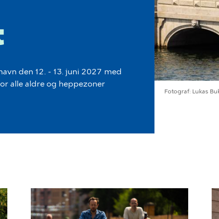
t
havn den 12. - 13. juni 2027 med
 for alle aldre og heppezoner
Fotograf
Lukas Bu