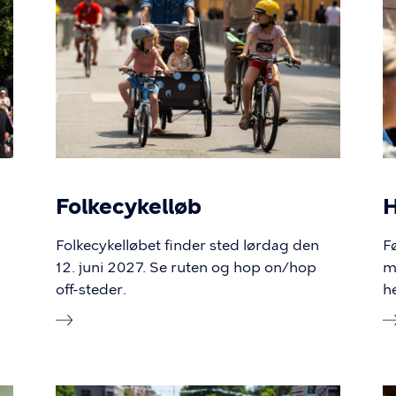
Folkecykelløb
Folkecykelløbet finder sted lørdag den
F
12. juni 2027. Se ruten og hop on/hop
ma
off-steder.
h