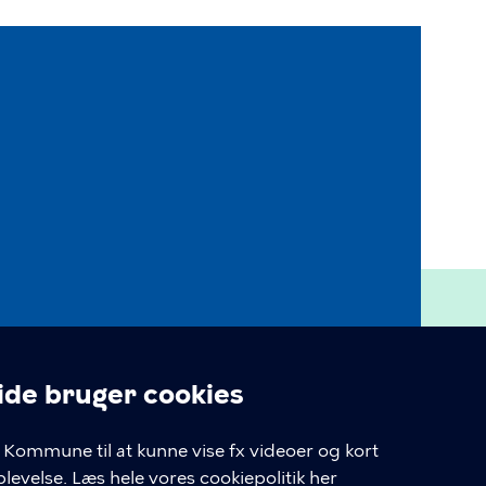
S
e bruger cookies
ilgængelighedserklæring
linger
Kommune til at kunne vise fx videoer og kort
ookiepolitik
levelse.
Læs hele vores cookiepolitik her